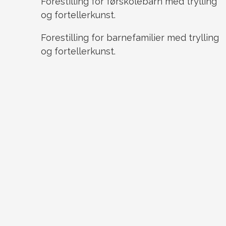
Forestilling for førskolebarn med trylling
og fortellerkunst.
Forestilling for barnefamilier med trylling
og fortellerkunst.