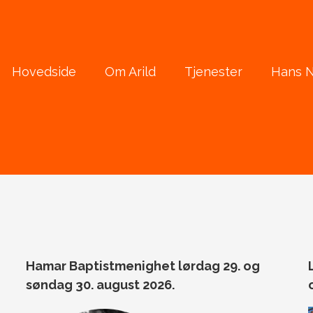
Hovedside
Om Arild
Tjenester
Hans N
Hamar Baptistmenighet lørdag 29. og
søndag 30. august 2026.