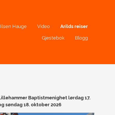
ilsen Hauge
Video
Arilds reiser
Gjestebok
Blogg
Lillehammer Baptistmenighet lørdag 17.
og søndag 18. oktober 2026