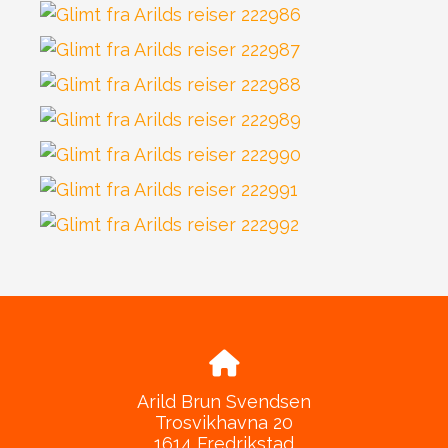
Arild Brun Svendsen
Trosvikhavna 20
1614 Fredrikstad